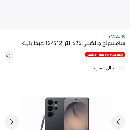
SAMSUNG
سامسونج جالكسي S26 ألترا 12/512 جيجا بايت
عرض Seven لمدة 24 شهرًا
أضف الى المقارنة