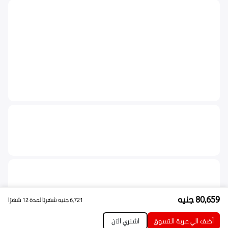
80,659
جنيه
6,721
جنيه
شهريًا لمدة 12 شهرًا
أضف الي عربة التسوق
اشتري الآن