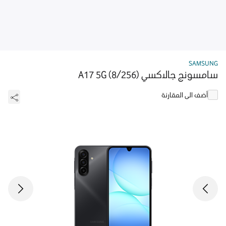
SAMSUNG
سامسونج جالاكسي A17 5G (8/256)
أضف الى المقارنة