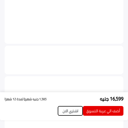
16,599
جنيه
1,383
جنيه
شهريًا لمدة 12 شهرًا
أضف الي عربة التسوق
اشتري الآن