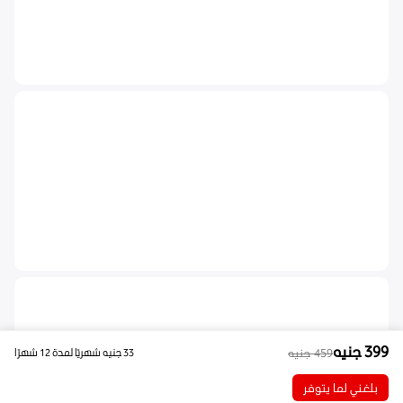
399
جنيه
459
جنيه
33
جنيه
شهريًا لمدة 12 شهرًا
بلغني لما يتوفر