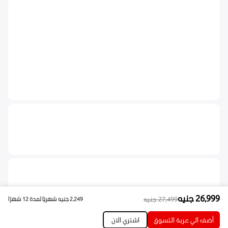
26,999
جنيه
27,499
جنيه
2,249
جنيه
شهريًا لمدة 12 شهرًا
أضف الي عربة التسوق
اشتري الآن