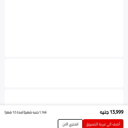
13,999
جنيه
1,166
جنيه
شهريًا لمدة 12 شهرًا
أضف الي عربة التسوق
اشتري الآن