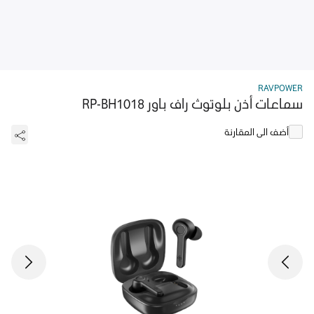
RAVPOWER
سماعات أذن بلوتوث راف باور RP-BH1018
أضف الى المقارنة