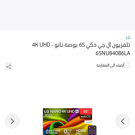
LG
تلفزيون ال جي ذكي 65 بوصة نانو 4K UHD -
65NU840B6LA
أضف الى المقارنة