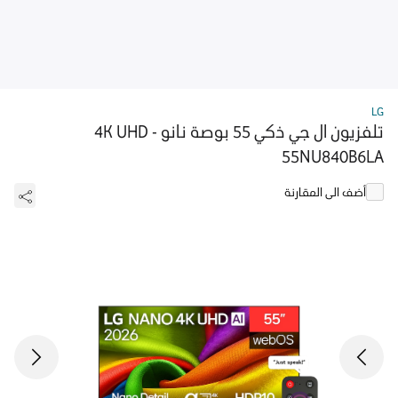
LG
تلفزيون ال جي ذكي 55 بوصة نانو 4K UHD -
55NU840B6LA
أضف الى المقارنة