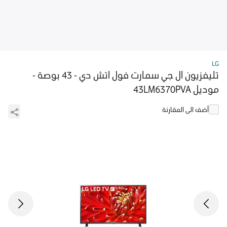
LG
تليفزيون ال جي سمارت فول اتش دي - 43 بوصة -
موديل 43LM6370PVA
أضف الى المقارنة