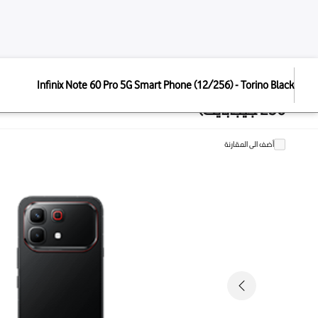
الإجما
Infinix Note 60 Pro 5G S
ا
هاتف Infinix Note 60 Pro 5G الذكي (12 جيجابايت /
256 - Torino Black
7,999
9