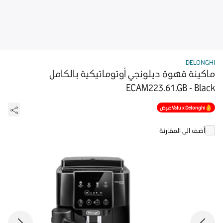
DELONGHI
ماكينة قهوة ديلونجي أوتوماتيكية بالكامل
ECAM223.61.GB - Black
Valu x Delonghi عرض
أضف الى المقارنة