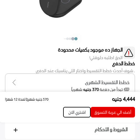
الجهاز ده موجود بكميات محدودة
الحق اطلبه دلوقتي!
خطط الدفع
. شوف أحدث خطط التقسيط واختار اللي يناسبك عند الدفع.
خطط التقسيط الشهرى
تبدأ من دفعة
370 جنيه
شهرياً
4,444
جنيه
370
جنيه
شهريًا لمدة 12 شهرًا
خيارات التوصيل
التوصيل المنزلي
الاستلام من الفرع
أضف الي عربة التسوق
اشتري الآن
الشروط و الأحكام