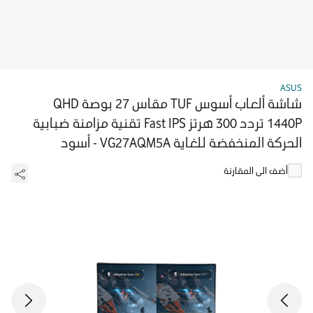
ASUS
شاشة ألعاب أسوس TUF مقاس 27 بوصة QHD
1440P تردد 300 هرتز Fast IPS تقنية مزامنة ضبابية
الحركة المنخفضة للغاية VG27AQM5A - أسود
أضف الى المقارنة