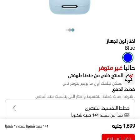
اختار لون الجهاز
Blue
حاليا
غير متوفر
المنتج خلص من عندنا دلوقتى
ممكن نبلغك أول ما يرجع يتوفر تانى
خطط الدفع
. شوف أحدث خطط التقسيط واختار اللي يناسبك عند الدفع.
خطط التقسيط الشهرى
تبدأ من دفعة
141 جنيه
شهرياً
1,699
جنيه
141
جنيه
شهريًا لمدة 12 شهرًا
خيارات التوصيل
التوصيل المنزلي
الاستلام من الفرع
بلغني لما يتوفر