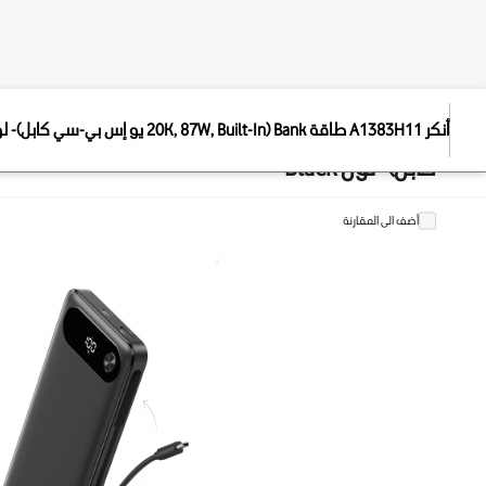
الإج
ا
أنكر A1383H11 طاقة Bank (20K, 87W, Built-In يو إس بي-سي
,999
9