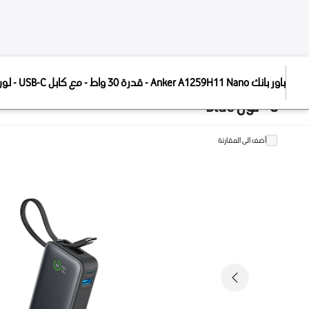
الإج
ا
باور بانك Anker A1259H11 Nano - قدرة 30 واط - مع كابل USB-
,499
9