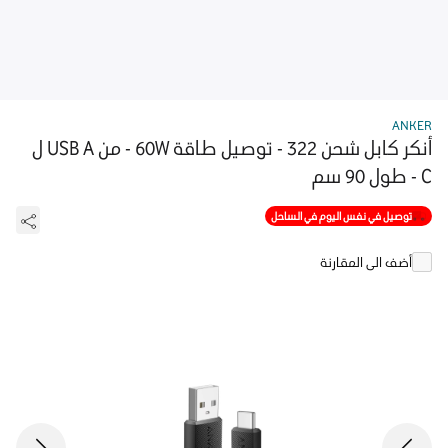
ANKER
أنكر كابل شحن 322 - توصيل طاقة 60W - من USB A ل
C - طول 90 سم
توصيل في نفس اليوم في الساحل
أضف الى المقارنة